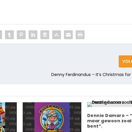
VOL
Denny Ferdinandus – It’s Christmas fo
Dennie Damaro – “B
maar gewoon zoals
bent”.