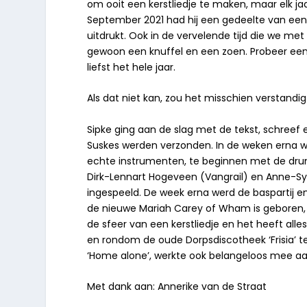
om ooit een kerstliedje te maken, maar elk jaar
September 2021 had hij een gedeelte van een t
uitdrukt. Ook in de vervelende tijd die we me
gewoon een knuffel en een zoen. Probeer een 
liefst het hele jaar.
Als dat niet kan, zou het misschien verstandig
Sipke ging aan de slag met de tekst, schree
Suskes werden verzonden. In de weken erna w
echte instrumenten, te beginnen met de drum
Dirk-Lennart Hogeveen (Vangrail) en Anne-S
ingespeeld. De week erna werd de baspartij en
de nieuwe Mariah Carey of Wham is geboren, m
de sfeer van een kerstliedje en het heeft alle
en rondom de oude Dorpsdiscotheek ‘Frisia’ te
‘Home alone’, werkte ook belangeloos mee aan
Met dank aan: Annerike van de Straat