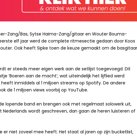
e Boer-Zang/Bas, Sytse Haima-Zang/gitaar en Wouter Bouma-
eerste elf jaar werd de complete ritmesectie gedaan door Koos
Wouter. Ook heeft Sipke toen de keuze gemaakt om de basgitaa
dt er steeds meer eigen werk aan de setlijst toegevoegd. Dit
tje ‘Boeren aan de macht’, wat uiteindelijk het lijflied werd
 heeft inmiddels al 1 miljoen streams op Spotify. De andere
 ook de 1 miljoen views voorbij op YouTube.
de lopende band en brengen ook met regelmaat solowerk uit,
 het Nederlands wordt geschreven, dan gaan de heren luisteren of
se er niet zoveel mee heeft. Het staat al jaren op zijn bucketlist,