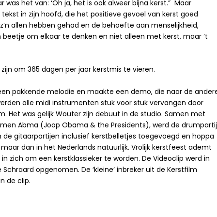
 was het van: ‘Oh ja, het is ook alweer bijna kerst.” Maar
ekst in zijn hoofd, die het positieve gevoel van kerst goed
t z’n allen hebben gehad en de behoefte aan menselijkheid,
beetje om elkaar te denken en niet alleen met kerst, maar ’t
 zijn om 365 dagen per jaar kerstmis te vieren.
f een pakkende melodie en maakte een demo, die naar de ander
erden alle midi instrumenten stuk voor stuk vervangen door
. Het was gelijk Wouter zijn debuut in de studio. Samen met
ymen Abma (Joop Obama & the Presidents), werd de drumparti
 de gitaarpartijen inclusief kerstbelletjes toegevoegd en hoppa
aar dan in het Nederlands natuurlijk. Vrolijk kerstfeest ademt
s in zich om een kerstklassieker te worden. De Videoclip werd in
 Schraard opgenomen. De ‘kleine’ inbreker uit de Kerstfilm
 de clip.