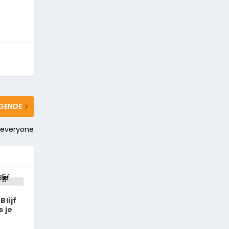
GENDE
r everyone
lijf
 je