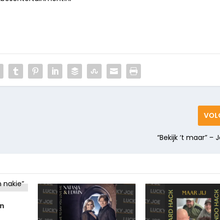
VOL
“Bekijk ‘t maar” –
jn