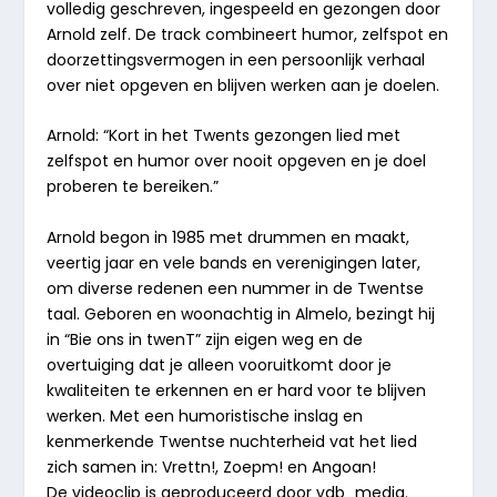
volledig geschreven, ingespeeld en gezongen door
Arnold zelf. De track combineert humor, zelfspot en
doorzettingsvermogen in een persoonlijk verhaal
over niet opgeven en blijven werken aan je doelen.
Arnold: “Kort in het Twents gezongen lied met
zelfspot en humor over nooit opgeven en je doel
proberen te bereiken.”
Arnold begon in 1985 met drummen en maakt,
veertig jaar en vele bands en verenigingen later,
om diverse redenen een nummer in de Twentse
taal. Geboren en woonachtig in Almelo, bezingt hij
in “Bie ons in twenT” zijn eigen weg en de
overtuiging dat je alleen vooruitkomt door je
kwaliteiten te erkennen en er hard voor te blijven
werken. Met een humoristische inslag en
kenmerkende Twentse nuchterheid vat het lied
zich samen in: Vrettn!, Zoepm! en Angoan!
De videoclip is geproduceerd door vdb_media.