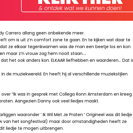
ordy Carrero allang geen onbekende meer.
eft om is uit z’n comfort zone te gaan. En te kijken wat daar te
Voordat ze elkaar tegenkwamen was de man een beetje los en kon
nen maar z’n vrouw zag hem nooit staan….
dat het ook anders kon. ELKAAR liefhebben en waarderen… Dat i
 in de muziekwereld. En heeft hij al verschillende muziekstijlen
lijk over “Ik was in gesprek met Collega Ronn Amsterdam en kreeg
raten. Aangezien Danny ook veel liedjes maakt.
iggen waaronder ‘ Ik Wil Met Je Praten ‘ Origineel was dit liedje
uw van het songfestival) maar door omstandigheden heeft ze
dit liedje te mogen uitbrengen.