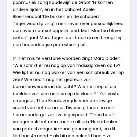
popmuziek zong Boudewijn de Groot ‘Er komen
andere tijden’, en in het cabaret Adèle
Bloemendaal ‘De bokken en de schapen’.
Tegenwoordig zingt men liever over persoonlijk leed
dan over maatschappelijk leed. Met
‘Moeten blijven
weten’
gaat Marc tegen de stroom in en brengt hij
een hedendaagse protestsong uit.
In niet mis te verstane woorden zingt Marc Didden:
“Wie schrikt er nu nog op van massagraven op tv?
Wie ligt er nu nog wakker van een schipbreuk ver op
zee? Wie hoort nog het gedreun van
bommenwerpers in de lucht? Wie ziet nog al die
beelden van die mensen op de vlucht?”
Zijn vaste
arrangeur, Theo Breuls, zorgde voor de stevige
sound van het nummer. Diverse gitaren en een
hammondorgel zijn live ingespeeld.
“Theo heeft
vroeger ook het roemruchte album ‘Nachtbraken’
van protestzanger Armand gearrangeerd, en dit
lied had Armand – als hij nog geleefd had – zo