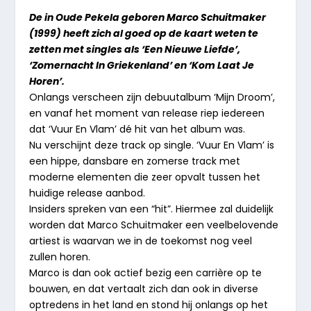
De in Oude Pekela geboren Marco Schuitmaker
(1999) heeft zich al goed op de kaart weten te
zetten met singles als ‘Een Nieuwe Liefde’,
‘Zomernacht In Griekenland’ en ‘Kom Laat Je
Horen’.
Onlangs verscheen zijn debuutalbum ‘Mijn Droom’,
en vanaf het moment van release riep iedereen
dat ‘Vuur En Vlam’ dé hit van het album was.
Nu verschijnt deze track op single. ‘Vuur En Vlam’ is
een hippe, dansbare en zomerse track met
moderne elementen die zeer opvalt tussen het
huidige release aanbod.
Insiders spreken van een “hit”. Hiermee zal duidelijk
worden dat Marco Schuitmaker een veelbelovende
artiest is waarvan we in de toekomst nog veel
zullen horen.
Marco is dan ook actief bezig een carrière op te
bouwen, en dat vertaalt zich dan ook in diverse
optredens in het land en stond hij onlangs op het