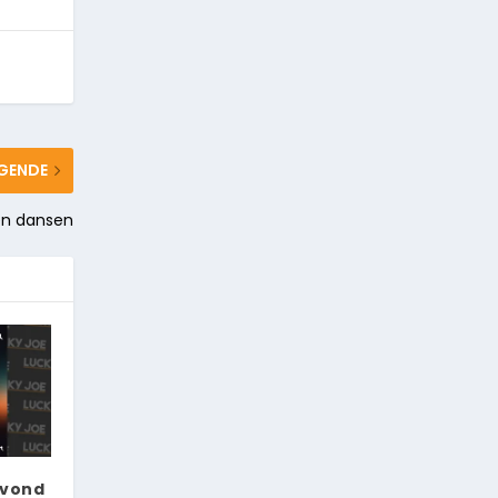
GENDE
gen dansen
avond