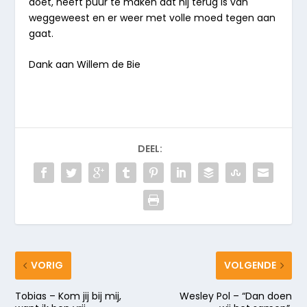
doet, heeft puur te maken dat hij terug is van
weggeweest en er weer met volle moed tegen aan
gaat.
Dank aan Willem de Bie
DEEL:
VORIG
VOLGENDE
Tobias – Kom jij bij mij,
Wesley Pol – “Dan doen