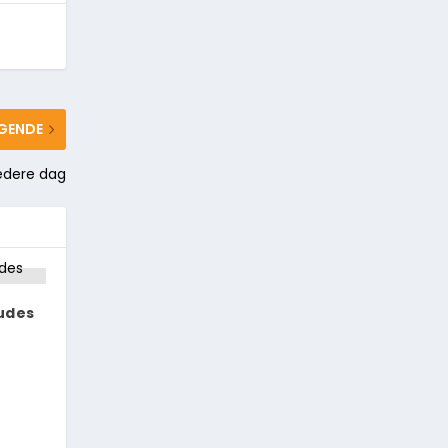
GENDE
iedere dag
tudes