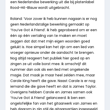
een Nederlandse bewerking uit die bij platenlabel
Rood-
Hit-
Blauw
wordt uitgebracht.
Roland: ‘Voor zover ik heb kunnen nagaan is er nog
geen Nederlandstalige bewerking gemaakt op
‘You’ve Got A Friend’. Ik heb geprobeerd om er een
één op één vertaling van te maken en moet
zeggen dat dat met mijn eigen woorden goed
gelukt is. Hoe simpel kan het zijn om een lied van
vroeger opnieuw onder de aandacht te brengen.
Nog altijd reageert het publiek hier goed op en
zingen ze uit volle borst mee. Ik omschrijf dit
nummer dan ook als een lied met ongekende
magie. Dat maak je maar heel zelden mee, maar
Carole King heeft die gave. Naast Carole is er nog
iemand die die gave heeft en dat is James Taylor.
Overigens hebben Carole en James samen ook
‘You’ve Got A Friend’ gelanceerd. Ik ben een
ongelofelijke fan van het gitaarwerk van James en
heb daarom in zijn stijl de gitaarpartijen ingespeeld