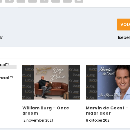
VOL
k’
Isebe
maal”!
William Burg – Onze
Marvin de Geest –
droom
maar door
12 november 2021
8 oktober 2021