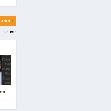
GENDE
l – Doubts
 Ga