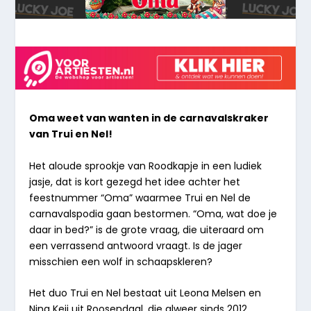
Oma weet van wanten in de carnavalskraker
van Trui en Nel!
Het aloude sprookje van Roodkapje in een ludiek
jasje, dat is kort gezegd het idee achter het
feestnummer “Oma” waarmee Trui en Nel de
carnavalspodia gaan bestormen. “Oma, wat doe je
daar in bed?” is de grote vraag, die uiteraard om
een verrassend antwoord vraagt. Is de jager
misschien een wolf in schaapskleren?
Het duo Trui en Nel bestaat uit Leona Melsen en
Nina Keij uit Roosendaal, die alweer sinds 2012