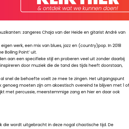
zikanten: zangeres Chaja van der Heide en gitarist André van
 eigen werk, een mix van blues, jazz en (country)pop. In 2018
Boiling Point’ uit.
nden aan een specifieke stijl en proberen veel uit zonder daarbij
h inspireren door muziek die de tand des tijds heeft doorstaan,
 al snel de behoefte voelt ze mee te zingen. Het uitgangspunt
erk genoeg moeten zijn om akoestisch overeind te blijven met 1 o
rijkt met percussie, meerstemmige zang en hier en daar ook
ck die wordt uitgebracht in deze nogal chaotische tijd. De