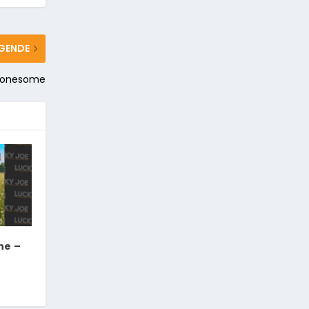
GENDE
l lonesome
ne –