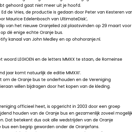
bt gehoord gaat niet meer uit je hoofd.
 Ed de Vries, de productie is gedaan door Peter van Kesteren va
or Maurice Edelenbosch van UltimateDisk’,
ip van het nieuwe Oranjelied zal plaatsvinden op 29 maart voor
 op dé enige echte Oranje bus.
otify kanaal van John Medley en op ohohoranje.nl.
het woord LEGIOEN en de letters MMXX te staan, de Romeinse
nd jaar komt natuurlijk de editie MMXXI’.
kt om de Oranje bus te onderhouden en de Vereniging
eraan willen bijdragen door het kopen van de kleding.
reniging officieel heet, is opgericht in 2003 door een groep
 rijdend houden van de Oranje bus en gezamenlijk zoveel mogelij
n. Dat betekent dus ook alle wedstrijden van de Oranje
je bus een begrip geworden onder de Oranjefans.