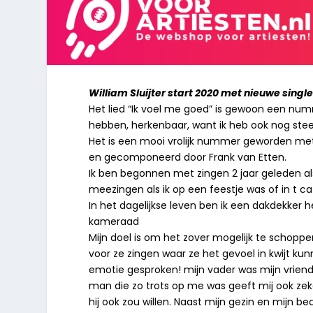
William Sluijter start 2020 met nieuwe singl
Het lied “Ik voel me goed” is gewoon een numm
hebben, herkenbaar, want ik heb ook nog steed
Het is een mooi vrolijk nummer geworden met
en gecomponeerd door Frank van Etten.
Ik ben begonnen met zingen 2 jaar geleden als
meezingen als ik op een feestje was of in t ca
In het dagelijkse leven ben ik een dakdekker
kameraad
Mijn doel is om het zover mogelijk te schopp
voor ze zingen waar ze het gevoel in kwijt ku
emotie gesproken! mijn vader was mijn vriend 
man die zo trots op me was geeft mij ook zek
hij ook zou willen. Naast mijn gezin en mijn be