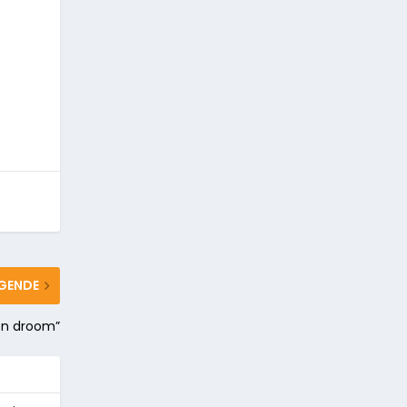
GENDE
een droom”