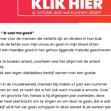
e “ Ik voel me goed”
er voor de mensen die verliefd zijn en vlinders in hun buik
s de liefde voor mijn vrouw en gezin in mijn bloed zitten.
 een heerlijke goed in het gehoor liggende melodie geschreven
 te boeken artiest, voorheen was het altijd met de artiest
fé.
 heb een eigen dakdekkers bedrijf samen met een goede
en in de muziekwereld, mensen blij maken of juist een nummer
nnen en wat ze raakt dat is het ook want muziek is emotie. Over
en grootste fan, helaas is hij afgelopen jaar overleden, deze
er heel veel kracht om te zingen en om door te gaan, dat is wat
drijf wil ik het ver gaan schoppen in deze wereld. Ik wil werken aa