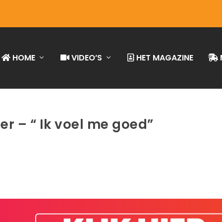
HOME
VIDEO’S
HET MAGAZINE
ter – “ Ik voel me goed”