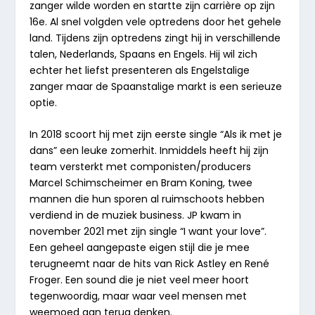
zanger wilde worden en startte zijn carrière op zijn
16e. Al snel volgden vele optredens door het gehele
land. Tijdens zijn optredens zingt hij in verschillende
talen, Nederlands, Spaans en Engels. Hij wil zich
echter het liefst presenteren als Engelstalige
zanger maar de Spaanstalige markt is een serieuze
optie.
In 2018 scoort hij met zijn eerste single “
Als ik met je
dans
” een leuke zomerhit. Inmiddels heeft hij zijn
team versterkt met componisten/producers
Marcel Schimscheimer en Bram Koning, twee
mannen die hun sporen al ruimschoots hebben
verdiend in de muziek business. JP kwam in
november 2021 met zijn single “
I want your love
”.
Een geheel aangepaste eigen stijl die je mee
terugneemt naar de hits van Rick Astley en René
Froger. Een sound die je niet veel meer hoort
tegenwoordig, maar waar veel mensen met
weemoed aan terug denken.