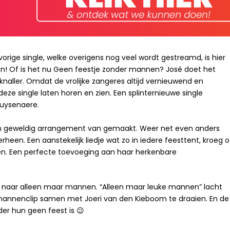
vorige single, welke overigens nog veel wordt gestreamd, is hier
en! Of is het nu Geen feestje zonder mannen? José doet het
knaller. Omdat de vrolijke zangeres altijd vernieuwend en
deze single laten horen en zien. Een splinternieuwe single
ruysenaere.
en geweldig arrangement van gemaakt. Weer net even anders
een. Een aanstekelijk liedje wat zo in iedere feesttent, kroeg o
n. Een perfecte toevoeging aan haar herkenbare
an naar alleen maar mannen. “Alleen maar leuke mannen” lacht
mannenclip samen met Joeri van den Kieboom te draaien. En de
er hun geen feest is 😉