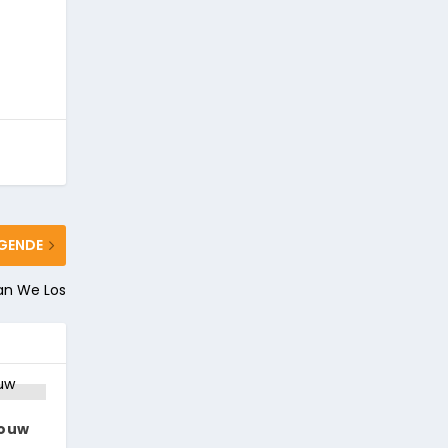
GENDE
an We Los
Jouw