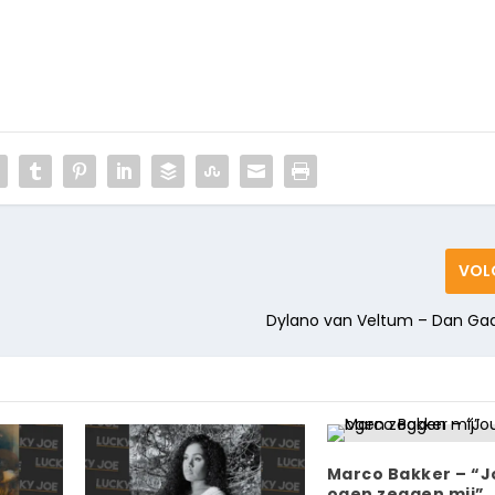
VOL
Dylano van Veltum – Dan Ga
Marco Bakker – “
ogen zeggen mij”