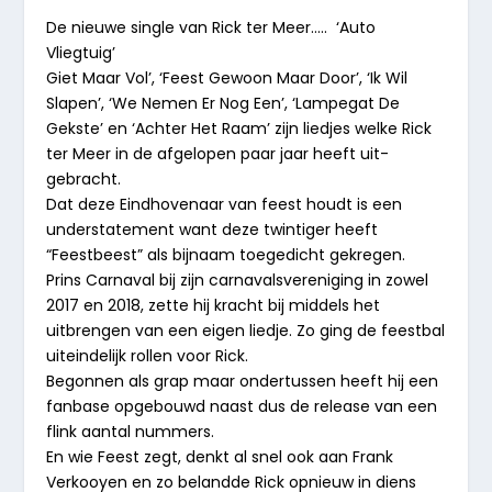
De nieuwe single van Rick ter Meer….. ‘Auto
Vliegtuig’
Giet Maar Vol’, ‘Feest Gewoon Maar Door’, ‘Ik Wil
Slapen’, ‘We Nemen Er Nog Een’, ‘Lampegat De
Gekste’ en ‘Achter Het Raam’ zijn liedjes welke Rick
ter Meer in de afgelopen paar jaar heeft uit-
gebracht.
Dat deze Eindhovenaar van feest houdt is een
understatement want deze twintiger heeft
“Feestbeest” als bijnaam toegedicht gekregen.
Prins Carnaval bij zijn carnavalsvereniging in zowel
2017 en 2018, zette hij kracht bij middels het
uitbrengen van een eigen liedje. Zo ging de feestbal
uiteindelijk rollen voor Rick.
Begonnen als grap maar ondertussen heeft hij een
fanbase opgebouwd naast dus de release van een
flink aantal nummers.
En wie Feest zegt, denkt al snel ook aan Frank
Verkooyen en zo belandde Rick opnieuw in diens