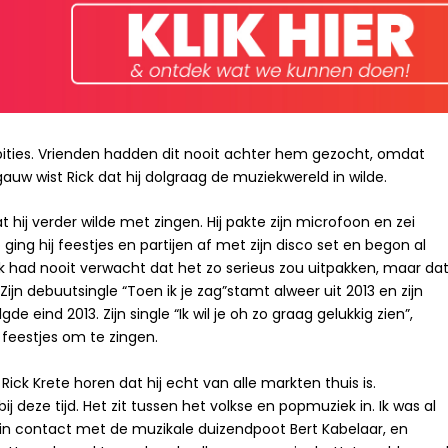
bities. Vrienden hadden dit nooit achter hem gezocht, omdat
 gauw wist Rick dat hij dolgraag de muziekwereld in wilde.
t hij verder wilde met zingen. Hij pakte zijn microfoon en zei
o ging hij feestjes en partijen af met zijn disco set en begon al
k had nooit verwacht dat het zo serieus zou uitpakken, maar da
jn debuutsingle “Toen ik je zag”stamt alweer uit 2013 en zijn
gde eind 2013. Zijn single “Ik wil je oh zo graag gelukkig zien”,
feestjes om te zingen.
Rick Krete horen dat hij echt van alle markten thuis is.
ij deze tijd. Het zit tussen het volkse en popmuziek in. Ik was al
m in contact met de muzikale duizendpoot Bert Kabelaar, en