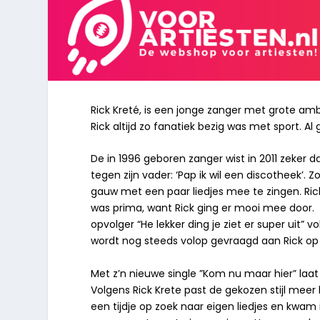
Rick Kreté, is een jonge zanger met grote am
Rick altijd zo fanatiek bezig was met sport. Al
De in 1996 geboren zanger wist in 2011 zeker da
tegen zijn vader: ‘Pap ik wil een discotheek’. Z
gauw met een paar liedjes mee te zingen. Ric
was prima, want Rick ging er mooi mee door. Zi
opvolger “He lekker ding je ziet er super uit” vol
wordt nog steeds volop gevraagd aan Rick op 
Met z’n nieuwe single ”Kom nu maar hier” laat 
Volgens Rick Krete past de gekozen stijl meer b
een tijdje op zoek naar eigen liedjes en kwa