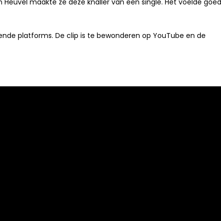
Heuvel maakte ze deze knaller van een single. Het voelde goe
kende platforms. De clip is te bewonderen op YouTube en de