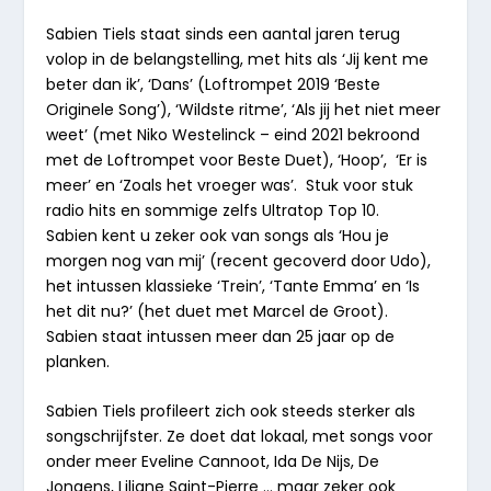
Sabien Tiels
staat sinds een aantal jaren terug
volop in de belangstelling, met hits als ‘Jij kent me
beter dan ik’, ‘Dans’ (Loftrompet 2019 ‘Beste
Originele Song’), ‘Wildste ritme’, ‘Als jij het niet meer
weet’ (met Niko Westelinck – eind 2021 bekroond
met de
Loftrompet voor Beste Duet)
, ‘Hoop’, ‘Er is
meer’ en ‘Zoals het vroeger was’. Stuk voor stuk
radio hits en sommige zelfs Ultratop Top 10.
Sabien kent u zeker ook van songs als ‘Hou je
morgen nog van mij’ (recent gecoverd door Udo),
het intussen klassieke ‘Trein’, ‘Tante Emma’ en ‘Is
het dit nu?’ (het duet met Marcel de Groot).
Sabien staat intussen meer dan 25 jaar op de
planken.
Sabien Tiels profileert zich ook steeds sterker als
songschrijfster. Ze doet dat lokaal, met songs voor
onder meer Eveline Cannoot, Ida De Nijs, De
Jongens, Liliane Saint-Pierre … maar zeker ook