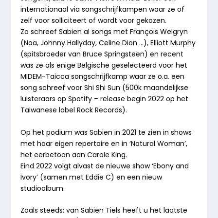
internationaal via songschrijfkampen waar ze of
zelf voor solliciteert of wordt voor gekozen.
Zo schreef Sabien al songs met François Welgryn
(Noa, Johnny Hallyday, Celine Dion …), Elliott Murphy
(spitsbroeder van Bruce Springsteen) en recent
was ze als enige Belgische geselecteerd voor het
MIDEM-Taicca songschrijfkamp waar ze o.a. een
song schreef voor Shi Shi Sun (500k maandelijkse
luisteraars op Spotify – release begin 2022 op het
Taiwanese label Rock Records).
Op het podium was Sabien in 2021 te zien in shows
met haar eigen repertoire en in ‘Natural Woman’,
het eerbetoon aan Carole King.
Eind 2022 volgt alvast de nieuwe show ‘Ebony and
Ivory’ (samen met Eddie C) en een nieuw
studioalbum.
Zoals steeds: van Sabien Tiels heeft u het laatste