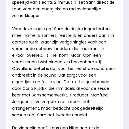
speeltijd van slechts 2 minuut 41 zet Sam direct de
toon voor een energieke en radiovriendelijke
zomerklapper.
Voor deze single gaf Sam duidelijke ingrediënten
mee, namelijk zomers, feestelijk én anders dan zijn
eerdere werk. Waar zijn vorige singles vaak een
verhalende opbouw
hadden
die
muzikaal
in
elkaar
overliep,
is
‘Hé
Kom
Maar
Op!’
een
verrassende twist binnen zijn herkenbare stijl.
Opvallend detail is dat voor het eerst de accordeon
ontbreekt in de sound. Dat zorgt voor een
eigentijdse en frisse vibe. De tekst is geschreven
door Carlo Rijsdijk, die inmiddels al voor de zesde
keer met Sam samenwerkt.
Producer
Manfred
Jongenelis
verzorgde
niet
alleen
het
arrangement, maar bedacht ook gedeeltelijk
samen met Sam het tweede couplet.
De videoclip geeft fans een kijkje achter de