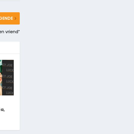
GENDE
en vriend”
a,