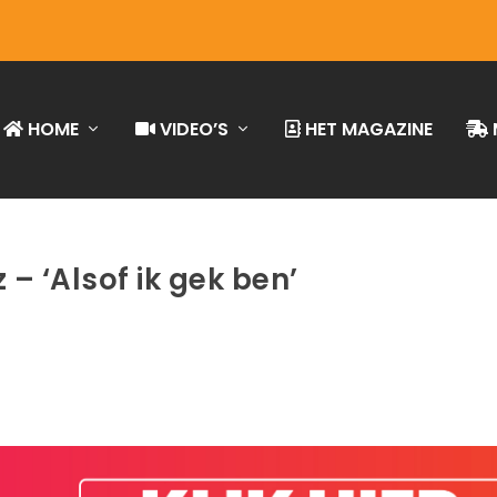
HOME
VIDEO’S
HET MAGAZINE
– ‘Alsof ik gek ben’