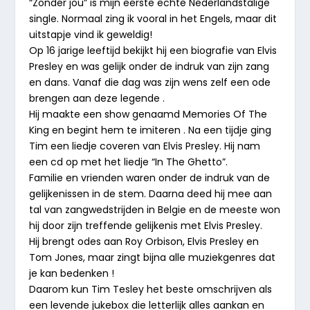
“Zonder jou” is mijn eerste echte Nederlandstalige
single. Normaal zing ik vooral in het Engels, maar dit
uitstapje vind ik geweldig!
Op 16 jarige leeftijd bekijkt hij een biografie van Elvis
Presley en was gelijk onder de indruk van zijn zang
en dans. Vanaf die dag was zijn wens zelf een ode
brengen aan deze legende .
Hij maakte een show genaamd Memories Of The
King en begint hem te imiteren . Na een tijdje ging
Tim een liedje coveren van Elvis Presley. Hij nam
een cd op met het liedje “In The Ghetto”.
Familie en vrienden waren onder de indruk van de
gelijkenissen in de stem. Daarna deed hij mee aan
tal van zangwedstrijden in Belgie en de meeste won
hij door zijn treffende gelijkenis met Elvis Presley.
Hij brengt odes aan Roy Orbison, Elvis Presley en
Tom Jones, maar zingt bijna alle muziekgenres dat
je kan bedenken !
Daarom kun Tim Tesley het beste omschrijven als
een levende jukebox die letterlijk alles aankan en