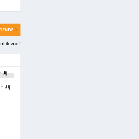
GENDE
at ik voel’
– Jij