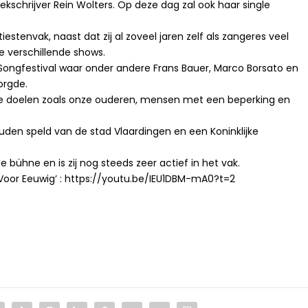
ekschrijver Rein Wolters. Op deze dag zal ook haar single
tiestenvak, naast dat zij al zoveel jaren zelf als zangeres veel
le verschillende shows.
 Songfestival waar onder andere Frans Bauer, Marco Borsato en
orgde.
oede doelen zoals onze ouderen, mensen met een beperking en
uden speld van de stad Vlaardingen en een Koninklijke
 bühne en is zij nog steeds zeer actief in het vak.
de Voor Eeuwig’ : https://youtu.be/IEU1DBM-mA0?t=2