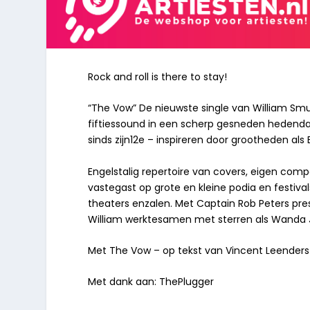
Rock and roll is there to stay!
“The Vow” De nieuwste single van William Smul
fiftiessound in een scherp gesneden hedendaag
sinds zijn12e – inspireren door grootheden als E
Engelstalig repertoire van covers, eigen compo
vastegast op grote en kleine podia en festiv
theaters enzalen. Met Captain Rob Peters pres
William werktesamen met sterren als Wanda Ja
Met The Vow – op tekst van Vincent Leenders 
Met dank aan: ThePlugger