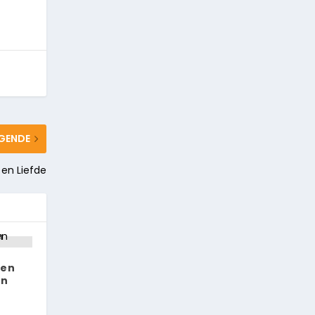
GENDE
en Liefde
Een
en