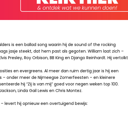
ders is een ballad song waarin hij de sound of the rocking
s jasje steekt, dat hem past als gegoten. William laat zich –
lvis Presley, Roy Orbison, BB King en Django Reinhardt. Hij vertolk
sities en evergreens. Al meer dan ruim dertig jaar is hij een
als – onder meer de Nijmeegse Zomerfeesten – en kleinere
enteerde hij “Zij is van mij” goed voor negen weken top 100.
ckson, Linda Gail Lewis en Chris Montez.
– levert hij opnieuw een overtuigend bewijs: